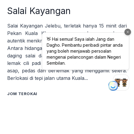
Salai Kayangan
Salai Kayangan Jelebu, terletak hanya 15 minit dari
Pekan Kuala Klawang, menawarkan pengalaman
autentik menikmati lauk salai tradisi Negeri Sembilan.
Antara hidangan istimewa ialah ayam salai, itik salai,
daging salai dan siput sedut, semuanya dimasak
lemak cili padi yang menghasilkan gabungan rasa
asap, pedas dan berlemak yang menggamit selera.
Berlokasi di tepi jalan utama Kuala...
JOM TEROKAI
Lomak Salai
Kedai Lomak Salai terletak di Tampin, Negeri
Sembilan, berhampiran Pusat Bandar Tampin dan