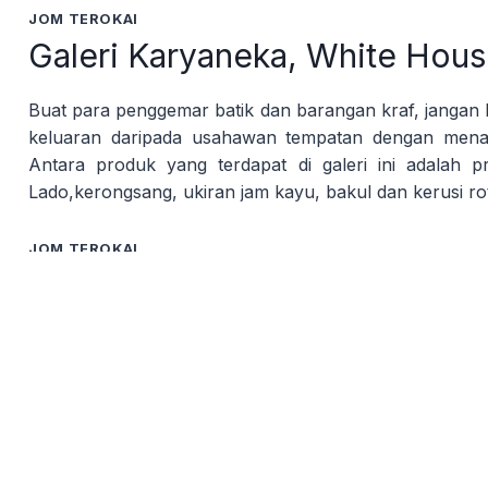
JOM TEROKAI
Galeri Karyaneka, White Hou
Buat para penggemar batik dan barangan kraf, jangan
keluaran daripada usahawan tempatan dengan menam
Antara produk yang terdapat di galeri ini adalah p
Lado,kerongsang, ukiran jam kayu, bakul dan kerusi rota
JOM TEROKAI
Extreme Park (X-Park Port Di
Extreme Park, atau lebih dikenali sebagai X-Park Por
yang menawarkan pelbagai aktiviti menarik untu
berhampiran kawasan peranginan Port Dickson, t
pengalaman penuh debaran dan keseronokan luar biasa. A
JOM TEROKAI