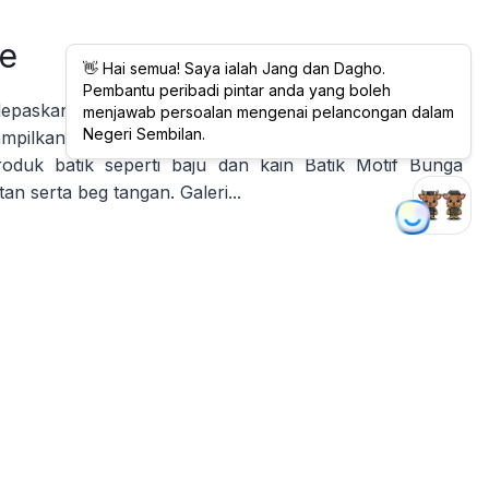
se
 lepaskan peluang untuk mendapatkan koleksi barangan
pilkan pelbagai barangan kraf tempatan yang unik.
roduk batik seperti baju dan kain Batik Motif Bunga
n serta beg tangan. Galeri...
ckson)
t Dickson, merupakan destinasi riadah dan sukan lasak
k pengunjung dari semua peringkat umur. Terletak
aman ini direka khusus untuk mereka yang mencari
ntara aktiviti popular di X-Park termasuk lasak air,...