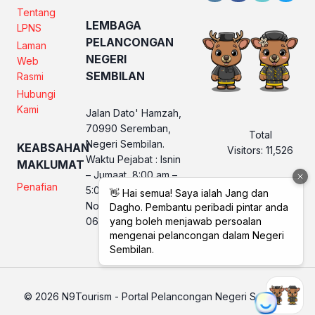
Tentang
LEMBAGA
LPNS
PELANCONGAN
Laman
NEGERI
Web
SEMBILAN
Rasmi
Hubungi
Kami
Jalan Dato' Hamzah,
70990 Seremban,
Total
Negeri Sembilan.
KEABSAHAN
Visitors:
11,526
Waktu Pejabat : Isnin
MAKLUMAT
– Jumaat, 8:00 am –
Penafian
5:00 pm
No. Telefon LPNS :
06 760 2560
© 2026 N9Tourism - Portal Pelancongan Negeri Sembilan