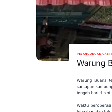
PELANCONGAN GAST
Warung 
Warung Buana te
santapan kampung
tengah hari di sini.
Waktu beroperasi
tengahari dan tutu