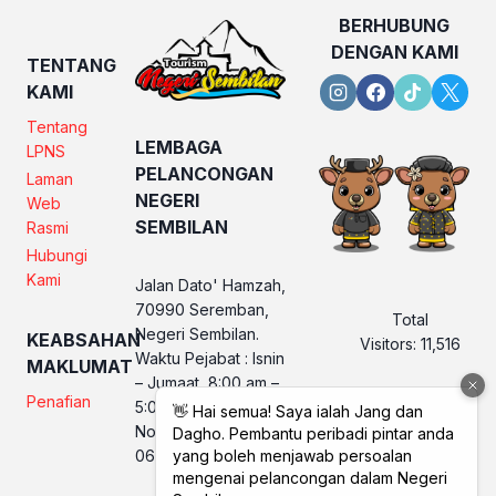
BERHUBUNG
DENGAN KAMI
TENTANG
KAMI
Tentang
LEMBAGA
LPNS
PELANCONGAN
Laman
NEGERI
Web
SEMBILAN
Rasmi
Hubungi
Kami
Jalan Dato' Hamzah,
70990 Seremban,
Total
Negeri Sembilan.
KEABSAHAN
Visitors:
11,516
Waktu Pejabat : Isnin
MAKLUMAT
– Jumaat, 8:00 am –
Penafian
5:00 pm
No. Telefon LPNS :
06 760 2560