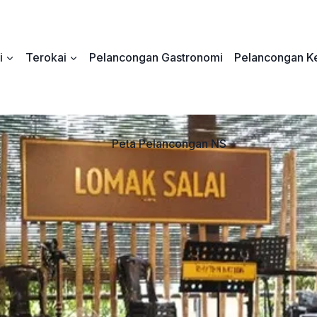
i
Terokai
Pelancongan Gastronomi
Pelancongan Ke
Peta Pelancongan NS