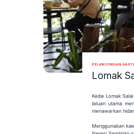
PELANCONGAN GAST
Lomak Sa
Kedai Lomak Salai
laluan utama men
menawarkan hidanga
Menggunakan kaeda
Negeri Sembilan y