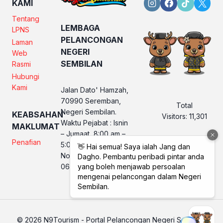
KAMI
Tentang
LEMBAGA
LPNS
PELANCONGAN
Laman
NEGERI
Web
SEMBILAN
Rasmi
Hubungi
Kami
Jalan Dato' Hamzah,
70990 Seremban,
Total
Negeri Sembilan.
KEABSAHAN
Visitors:
11,301
Waktu Pejabat : Isnin
MAKLUMAT
– Jumaat, 8:00 am –
Penafian
5:00 pm
No. Telefon LPNS :
06 760 2560
© 2026 N9Tourism - Portal Pelancongan Negeri Sembilan