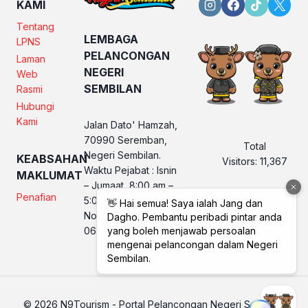
KAMI
Tentang
LEMBAGA
LPNS
PELANCONGAN
Laman
NEGERI
Web
SEMBILAN
Rasmi
Hubungi
Kami
Jalan Dato' Hamzah,
70990 Seremban,
Total
Negeri Sembilan.
KEABSAHAN
Visitors:
11,367
Waktu Pejabat : Isnin
MAKLUMAT
– Jumaat, 8:00 am –
Penafian
5:00 pm
No. Telefon LPNS :
06 760 2560
© 2026 N9Tourism - Portal Pelancongan Negeri Sembilan