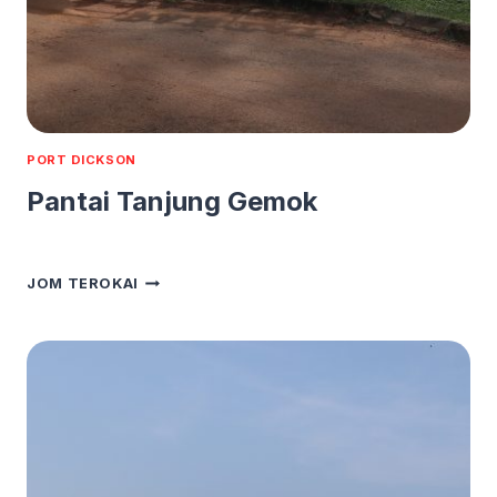
PORT DICKSON
Pantai Tanjung Gemok
PANTAI
JOM TEROKAI
TANJUNG
GEMOK