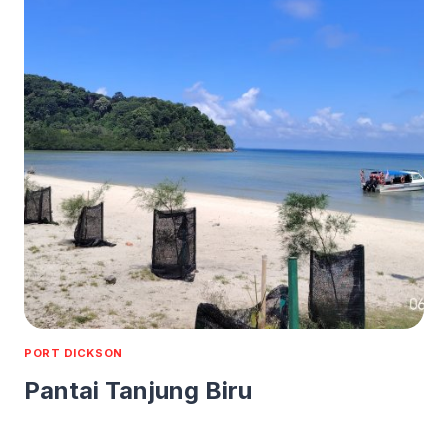
PORT DICKSON
Pantai Tanjung Biru