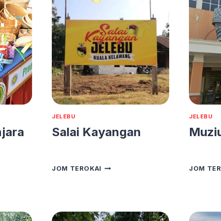
JELEBU
JELEBU
njara
Salai Kayangan
Muzi
SALAI
JOM TEROKAI
JOM TER
KAYANGAN