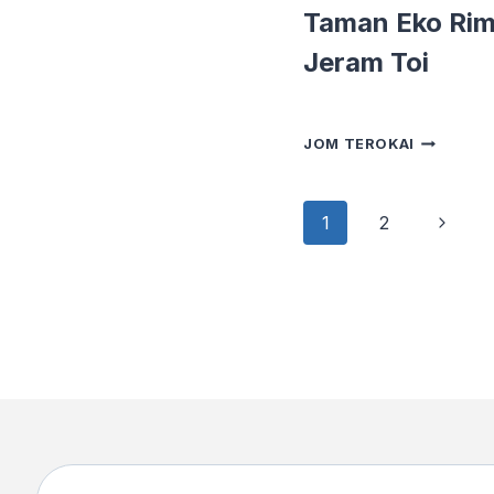
Taman Eko Ri
Jeram Toi
TAMAN
JOM TEROKAI
EKO
RIMBA
JERAM
Page
Next
1
2
TOI
navigation
Page