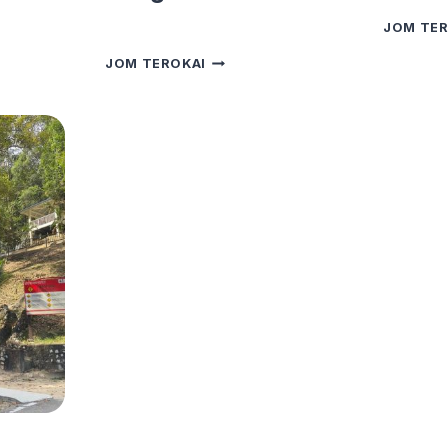
JOM TER
SAWAH
JOM TEROKAI
PADI
KG.
SUNGAI
BULOH