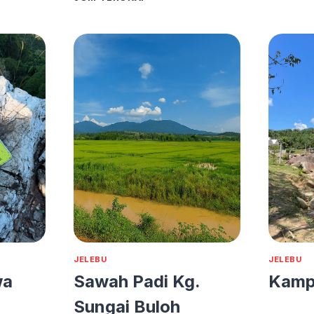
ENGGANG
&
JERAM
3
LAPIS
JELEBU
JELEBU
wa
Sawah Padi Kg.
Kamp
Sungai Buloh