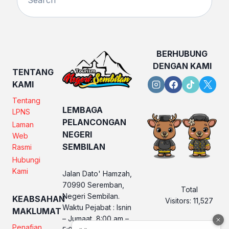
BERHUBUNG
DENGAN KAMI
TENTANG
KAMI
Tentang
LEMBAGA
LPNS
PELANCONGAN
Laman
NEGERI
Web
SEMBILAN
Rasmi
Hubungi
Kami
Jalan Dato' Hamzah,
70990 Seremban,
Total
Negeri Sembilan.
KEABSAHAN
Visitors:
11,527
Waktu Pejabat : Isnin
MAKLUMAT
– Jumaat, 8:00 am –
Penafian