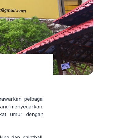
nawarkan pelbagai
i yang menyegarkan.
gkat umur dengan
king dan paintball.