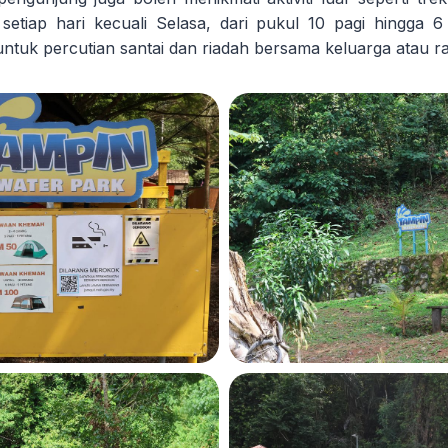
setiap hari kecuali Selasa, dari pukul 10 pagi hingga 6
untuk percutian santai dan riadah bersama keluarga atau r