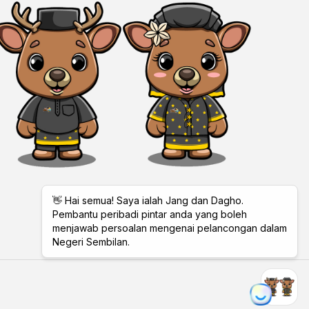
Total Visitors:
11,401