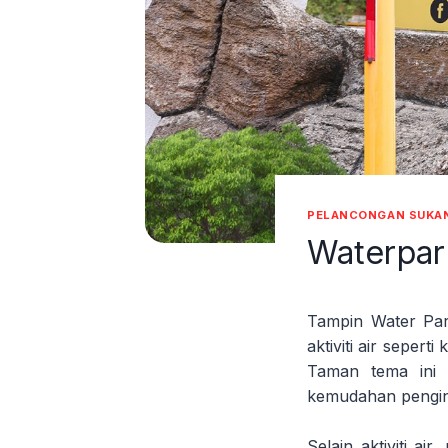
PELANCONGAN SUKAN
Waterpar
Tampin Water Par
aktiviti air seper
Taman tema ini 
kemudahan pengina
Selain aktiviti ai