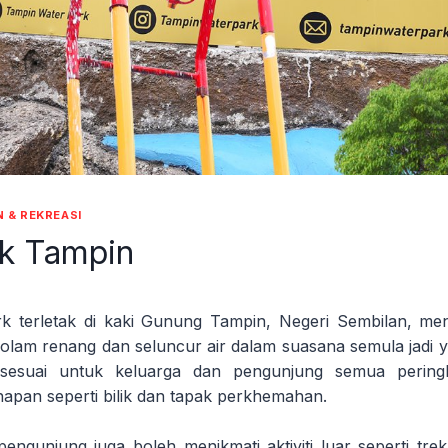
 & REKREASI
k Tampin
k terletak di kaki Gunung Tampin, Negeri Sembilan, me
ti kolam renang dan seluncur air dalam suasana semula jad
sesuai untuk keluarga dan pengunjung semua perin
pan seperti bilik dan tapak perkhemahan.
r, pengunjung juga boleh menikmati aktiviti luar seperti trek