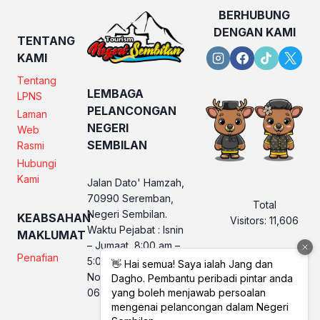
BERHUBUNG
DENGAN KAMI
TENTANG
KAMI
Tentang
LEMBAGA
LPNS
PELANCONGAN
Laman
NEGERI
Web
SEMBILAN
Rasmi
Hubungi
Kami
Jalan Dato' Hamzah,
70990 Seremban,
Total
Negeri Sembilan.
KEABSAHAN
Visitors:
11,606
Waktu Pejabat : Isnin
MAKLUMAT
– Jumaat, 8:00 am –
Penafian
5:00 pm
No. Telefon LPNS :
06 760 2560