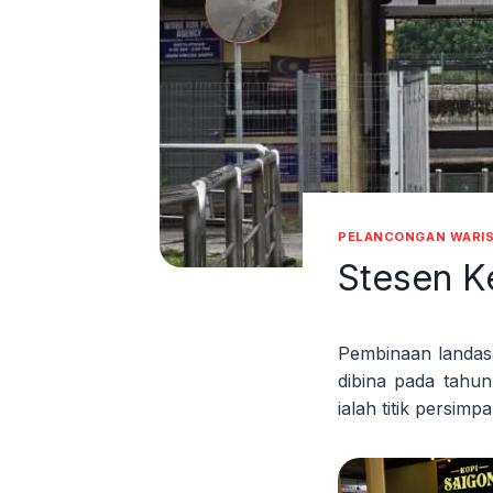
PELANCONGAN WARIS
Stesen K
Pembinaan landas
dibina pada tahu
ialah titik persim