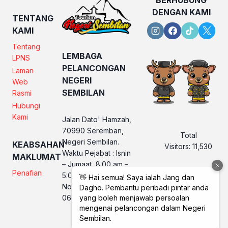
DENGAN KAMI
TENTANG
KAMI
Tentang
LEMBAGA
LPNS
PELANCONGAN
Laman
NEGERI
Web
SEMBILAN
Rasmi
Hubungi
Kami
Jalan Dato' Hamzah,
70990 Seremban,
Total
Negeri Sembilan.
KEABSAHAN
Visitors:
11,530
Waktu Pejabat : Isnin
MAKLUMAT
– Jumaat, 8:00 am –
Penafian
5:00 pm
No. Telefon LPNS :
06 760 2560