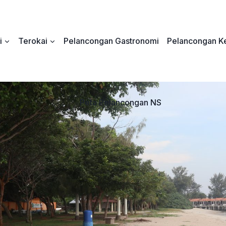
i
Terokai
Pelancongan Gastronomi
Pelancongan Ke
Peta Pelancongan NS