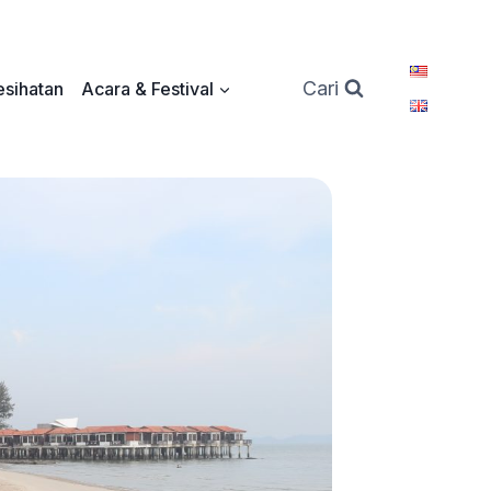
Cari
sihatan
Acara & Festival