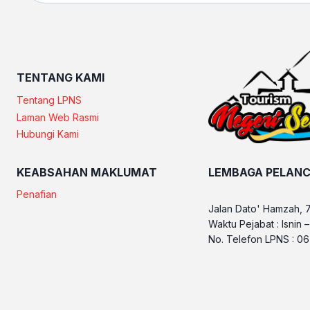
TENTANG KAMI
Tentang LPNS
Laman Web Rasmi
Hubungi Kami
KEABSAHAN MAKLUMAT
LEMBAGA PELANC
Penafian
Jalan Dato' Hamzah, 
Waktu Pejabat : Isnin 
No. Telefon LPNS : 0