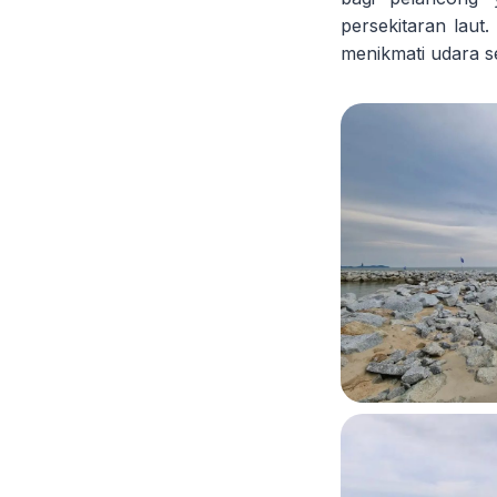
persekitaran laut
menikmati udara se