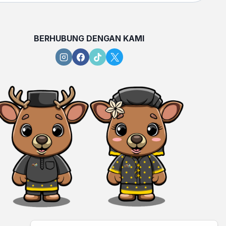
BERHUBUNG DENGAN KAMI