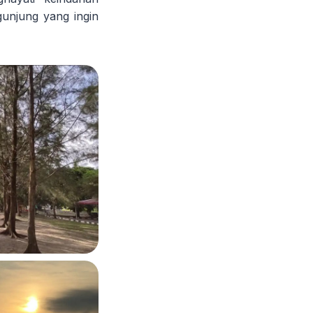
gunjung yang ingin