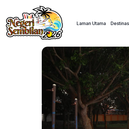
Skip
to
content
Laman Utama
Destinas