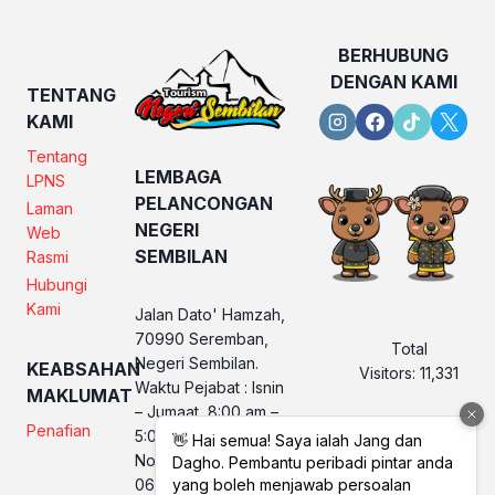
BERHUBUNG
DENGAN KAMI
TENTANG
KAMI
Tentang
LEMBAGA
LPNS
PELANCONGAN
Laman
NEGERI
Web
SEMBILAN
Rasmi
Hubungi
Kami
Jalan Dato' Hamzah,
70990 Seremban,
Total
Negeri Sembilan.
KEABSAHAN
Visitors:
11,331
Waktu Pejabat : Isnin
MAKLUMAT
– Jumaat, 8:00 am –
Penafian
5:00 pm
No. Telefon LPNS :
06 760 2560