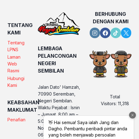
BERHUBUNG
DENGAN KAMI
TENTANG
KAMI
Tentang
LEMBAGA
LPNS
PELANCONGAN
Laman
NEGERI
Web
SEMBILAN
Rasmi
Hubungi
Kami
Jalan Dato' Hamzah,
70990 Seremban,
Total
Negeri Sembilan.
KEABSAHAN
Visitors:
11,318
Waktu Pejabat : Isnin
MAKLUMAT
– Jumaat, 8:00 am –
Penafian
5:00 pm
No. Telefon LPNS :
06 760 2560