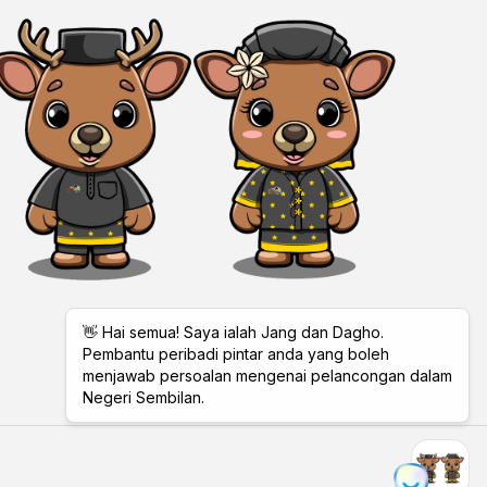
Total Visitors:
11,456