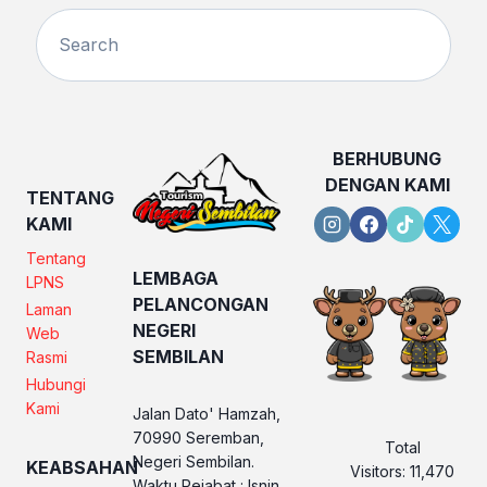
BERHUBUNG
DENGAN KAMI
TENTANG
KAMI
Tentang
LEMBAGA
LPNS
PELANCONGAN
Laman
NEGERI
Web
SEMBILAN
Rasmi
Hubungi
Kami
Jalan Dato' Hamzah,
70990 Seremban,
Total
Negeri Sembilan.
KEABSAHAN
Visitors:
11,470
Waktu Pejabat : Isnin